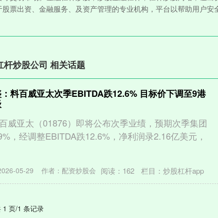
于股票出资、金融服务、及资产管理的专业机构，平台以帮助用户安
杠杆炒股公司 相关话题
：料百威亚太次季EBITDA跌12.6% 目标价下调至9港
级
百威亚太（01876）即将公布次季业绩，预期次季集团
%，经调整EBITDA跌12.6%，净利润录2.16亿美元，
阅读：
162
栏目：
炒股杠杆app
26-05-29
作者：配资炒股会
 1 页/1 条记录