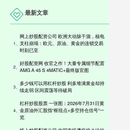
最新文章
网上炒股配资公司 欧洲大动脉干涸，核电
支柱崩塌：欧元、原油、黄金的连锁交易
1、
时刻已至
好股配资网 收官之作！大量专属细节配置
2、
AMG A 45 S 4MATIC+最终版官图
多少钱可以用杠杆炒股 利多堆满黄金却持
3、
续走弱 区间震荡等待破局
杠杆炒股股票 一张图：2026年7月31日黄
金原油外汇股指“枢纽点+多空持仓信号”一
4、
览