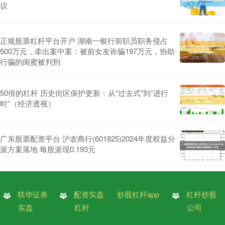
议
正规股票杠杆平台开户 湖南一银行前职员职务侵占
500万元，牵出案中案：被前女友诈骗197万元，协助
行骗的闺蜜被判刑
50倍的杠杆 历史街区保护更新：从“过去式”到“进行
时”（经济透视）
广东股票配资平台 沪农商行(601825)2024年度权益分
派方案落地 每股派现0.193元
联华证券
配资实盘
炒股杠杆app
杠杆炒股
实盘
杠杆
公司