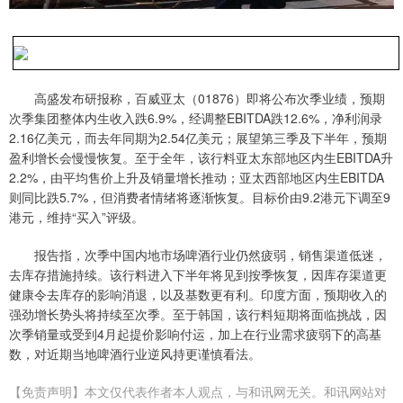
高盛发布研报称，百威亚太（01876）即将公布次季业绩，预期
次季集团整体内生收入跌6.9%，经调整EBITDA跌12.6%，净利润录
2.16亿美元，而去年同期为2.54亿美元；展望第三季及下半年，预期
盈利增长会慢慢恢复。至于全年，该行料亚太东部地区内生EBITDA升
2.2%，由平均售价上升及销量增长推动；亚太西部地区内生EBITDA
则同比跌5.7%，但消费者情绪将逐渐恢复。目标价由9.2港元下调至9
港元，维持“买入”评级。
报告指，次季中国内地市场啤酒行业仍然疲弱，销售渠道低迷，
去库存措施持续。该行料进入下半年将见到按季恢复，因库存渠道更
健康令去库存的影响消退，以及基数更有利。印度方面，预期收入的
强劲增长势头将持续至次季。至于韩国，该行料短期将面临挑战，因
次季销量或受到4月起提价影响付运，加上在行业需求疲弱下的高基
数，对近期当地啤酒行业逆风持更谨慎看法。
【免责声明】本文仅代表作者本人观点，与和讯网无关。和讯网站对