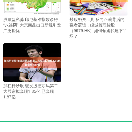
股票型私募 印尼基准指数录得
炒股融资工具 反向路演背后的
“八连阴” 大宗商品出口新规引发
强者逻辑，绿城管理控股
广泛担忧
（9979.HK）如何领跑代建下半
场？
加杠杆炒股 破发股德尔玛第二
大股东拟套现1.85亿 已套现
1.87亿