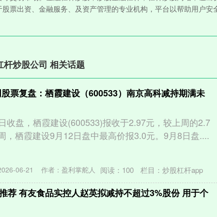
于股票出资、金融服务、及资产管理的专业机构，平台以帮助用户安
杠杆炒股公司 相关话题
周股票复盘：栖霞建设（600533）南京高科减持期满未
2日收盘，栖霞建设(600533)报收于2.97元，较上周的2.7
周，栖霞建设9月12日盘中最高价报3.0元。9月8日盘....
阅读：
100
栏目：
炒股杠杆app
26-06-21
作者：盈利掌舵人
推荐 有友食品实控人赵英拟减持不超过3%股份 用于个