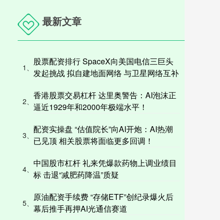
最新文章
股票配资排行 SpaceX向美国电信三巨头
1、
发起挑战 拟自建地面网络 与卫星网络互补
香港股票交易杠杆 达里奥警告：AI泡沫正
2、
逼近1929年和2000年极端水平！
配资实操盘 “估值院长”向AI开炮：AI热潮
3、
已见顶 相关股票将面临更多回调！
中国股市杠杆 礼来凭爆款药物上调业绩目
4、
标 击退“减肥药降温”质疑
原油配资手续费 “存储ETF”创纪录爆火后
5、
幕后推手再押AI光通信赛道