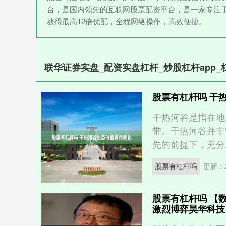
台，是国内领先的互联网股票配资平台，是一家专注
获得最高12倍优配，全程网络操作，高效便捷。
联华证券实盘_配资实盘杠杆_炒股杠杆app_
股票有杠杆吗 干
干热河谷是指在地
带。干热河谷并非
先的前提下，充分发
股票有杠杆吗
更新：20
股票有杠杆吗 【
激烈博弈昊华科技