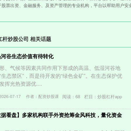
于股票出资、金融服务、及资产管理的专业机构，平台以帮助用户安
杠杆炒股公司 相关话题
热河谷生态价值有待转化
形、气候等因素共同作用下形成的高温、低湿河谷地
“生态禁区”，而是待开发的“绿色金矿”。在生态保护优
挥光热资源优....
阅读：
68
栏目：
炒股杠杆app
26-07-17
作者：配资炒股课
数据看盘】多家机构联手外资抢筹金风科技，量化资金