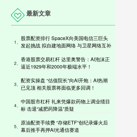
最新文章
股票配资排行 SpaceX向美国电信三巨头
1、
发起挑战 拟自建地面网络 与卫星网络互补
香港股票交易杠杆 达里奥警告：AI泡沫正
2、
逼近1929年和2000年极端水平！
配资实操盘 “估值院长”向AI开炮：AI热潮
3、
已见顶 相关股票将面临更多回调！
中国股市杠杆 礼来凭爆款药物上调业绩目
4、
标 击退“减肥药降温”质疑
原油配资手续费 “存储ETF”创纪录爆火后
5、
幕后推手再押AI光通信赛道