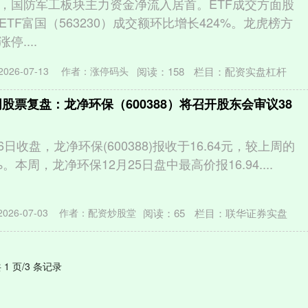
，国防军工板块主力资金净流入居首。ETF成交方面股
TF富国（563230）成交额环比增长424%。龙虎榜方
....
阅读：
158
栏目：
配资实盘杠杆
26-07-13
作者：涨停码头
股票复盘：龙净环保（600388）将召开股东会审议38
26日收盘，龙净环保(600388)报收于16.64元，较上周的
9%。本周，龙净环保12月25日盘中最高价报16.94....
阅读：
65
栏目：
联华证券实盘
26-07-03
作者：配资炒股堂
 1 页/3 条记录