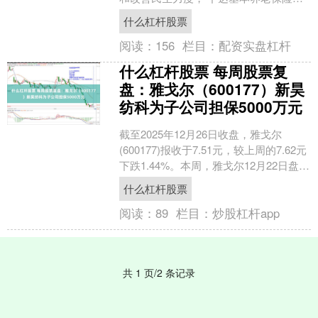
助资金1.2万亿元，支持地方按时足额发
什么杠杆股票
放养老金； 下....
阅读：
156
栏目：
配资实盘杠杆
什么杠杆股票 每周股票复
盘：雅戈尔（600177）新昊
纺科为子公司担保5000万元
截至2025年12月26日收盘，雅戈尔
(600177)报收于7.51元，较上周的7.62元
下跌1.44%。本周，雅戈尔12月22日盘中
最高价报7.63元。12月....
什么杠杆股票
阅读：
89
栏目：
炒股杠杆app
共 1 页/2 条记录