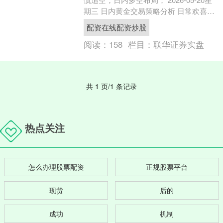
期三 日内黄金交易策略分析 日常欢喜，
四季与你； 好好生活，慢慢爱你； 不早
配资在线配资炒股
不晚....
阅读：
158
栏目：
联华证券实盘
共 1 页/1 条记录
热点关注
怎么办理股票配资
正规股票平台
现货
后的
成功
机制