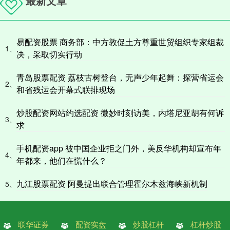
最新文章
易配资股票 商务部：中方敦促土方尊重世贸组织专家组裁
1、
决，采取切实行动
青岛股票配资 荔枝古树登台，无声少年起舞：探营省运会
2、
和省残运会开幕式联排现场
炒股配资网站约选配资 微妙时刻访美，内塔尼亚胡有何诉
3、
求
手机配资app 被中国企业拒之门外，美反华机构却宣布年
4、
年都来，他们在慌什么？
九江股票配资 阿曼提出联合管理霍尔木兹海峡新机制
5、
联华证券
配资实盘
炒股杠杆
杠杆炒股