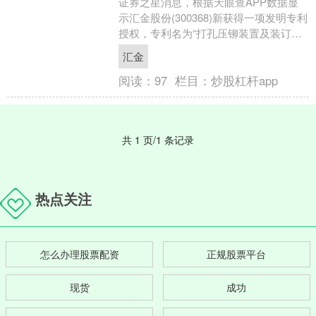
证券之星消息，根据天眼查APP数据显
示汇金股份(300368)新获得一项发明专利
授权，专利名为“打孔压铆装置及装订
机”，专利申请号为CN202110547451....
汇金
阅读：
97
栏目：
炒股杠杆app
共 1 页/1 条记录
热点关注
怎么办理股票配资
正规股票平台
现货
成功