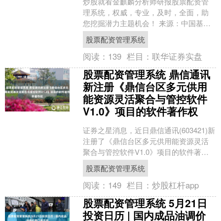
炒股就看金麒麟分析师研报股票配资管
理系统，权威，专业，及时，全面，助
您挖掘潜力主题机会！ 来源：中国基金
报 “牛市旗手”首份中报预告：国泰海通预
股票配资管理系统
计赚超200亿，....
阅读：
139
栏目：
联华证券实盘
股票配资管理系统 鼎信通讯
新注册《鼎信台区多元供用
能资源灵活聚合与管控软件
V1.0》项目的软件著作权
证券之星消息，近日鼎信通讯(603421)新
注册了《鼎信台区多元供用能资源灵活
聚合与管控软件V1.0》项目的软件著作
权。今年以来鼎信通讯新注册软件著作
股票配资管理系统
权28个，....
阅读：
149
栏目：
炒股杠杆app
股票配资管理系统 5月21日
投资日历 | 国内成品油调价