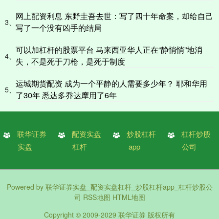
网上配资利息 东野圭吾去世：写了四十年命案，却给自己
3、
写了一个没有凶手的结局
可以加杠杆的股票平台 马来西亚华人正在“静悄悄”地消
4、
失，不是死于刀枪，是死于制度
运城期货配资 成为一个平静的人需要多少年？ 耶和华用
5、
了30年 悉达多乔达摩用了6年
联华证券
配资实盘
炒股杠杆
杠杆炒股
实盘
杠杆
app
公司
Powered by
联华证券实盘_配资实盘杠杆_炒股杠杆app_杠杆炒股公
司
RSS地图
HTML地图
Copyright
© 2009-2029
联华证券
版权所有