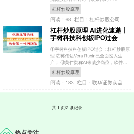
002416）发布公告称，公司近期依据国
杠杆炒股原理
家税收法律法规要求，....
阅读：
68
栏目：
杠杆炒股公司
杠杆炒股原理 AI进化速递丨
宇树科技科创板IPO过会
①宇树科技科创板IPO过会；杠杆炒股原
理 ②英伟达Vera Rubin已全面投入生
产； ③黄仁勋称AI未减少岗位，软件工
程师数量在增加； ④博登智能连获两轮
杠杆炒股原理
融资....
阅读：
183
栏目：
联华证券实盘
共 1 页/2 条记录
热点关注