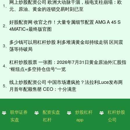
网上炒股配资公司 欧洲大动脉干涸，核电支柱崩塌：欧
1、
元、原油、黄金的连锁交易时刻已至
好股配资网 收官之作！大量专属细节配置 AMG A 45 S
2、
4MATIC+最终版官图
多少钱可以用杠杆炒股 利多堆满黄金却持续走弱 区间震
3、
荡等待破局
杠杆炒股股票 一张图：2026年7月31日黄金原油外汇股指
4、
“枢纽点+多空持仓信号”一览
线上炒股配资公司 中国市场遭疯抢？法拉利Luce发布两
5、
月首年配额售罄 CEO：十分满意
联华证券
配资实盘
炒股杠杆
杠杆炒股
实盘
杠杆
app
公司