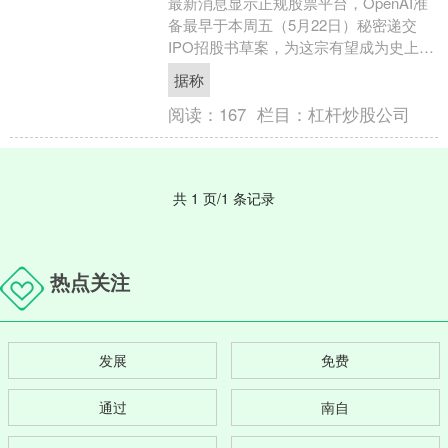
最新消息显示正规股票平台，OpenAI准
备最早于本周五（5月22日）秘密递交
IPO招股书草案，为这宗有望成为史上最
大规模之一的上市交易做准备。 知情人
据称
士透露，目....
阅读：
167
栏目：
杠杆炒股公司
共 1 页/1 条记录
热点关注
发展
免费
通过
南自