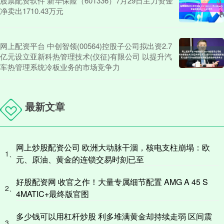
股票配资软件 新华保险（601336）7月29日主力资金
净卖出1710.43万元
网上配资平台 中创智领(00564)控股子公司拟出资2.7
亿元设立亚新科热管理技术(仪征)有限公司 以提升汽
车热管理系统冷板业务的市场竞争力
最新文章
网上炒股配资公司 欧洲大动脉干涸，核电支柱崩塌：欧
1、
元、原油、黄金的连锁交易时刻已至
好股配资网 收官之作！大量专属细节配置 AMG A 45 S
2、
4MATIC+最终版官图
多少钱可以用杠杆炒股 利多堆满黄金却持续走弱 区间震
3、