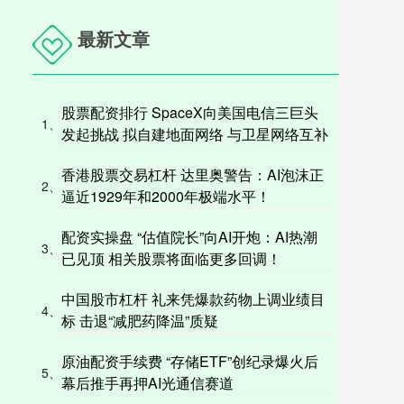
最新文章
股票配资排行 SpaceX向美国电信三巨头
1、
发起挑战 拟自建地面网络 与卫星网络互补
香港股票交易杠杆 达里奥警告：AI泡沫正
2、
逼近1929年和2000年极端水平！
配资实操盘 “估值院长”向AI开炮：AI热潮
3、
已见顶 相关股票将面临更多回调！
中国股市杠杆 礼来凭爆款药物上调业绩目
4、
标 击退“减肥药降温”质疑
原油配资手续费 “存储ETF”创纪录爆火后
5、
幕后推手再押AI光通信赛道