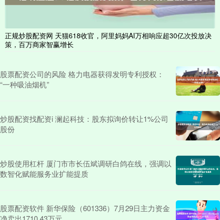
正规炒股配资网 天猫618收官，阿里妈妈AI万相响应超30亿次投放决
策，百万商家智赢增长
股票配资公司的风险 格力电器获得发明专利授权：
“一种吸油烟机”
炒股配资找配资i 澜起科技：股东拟询价转让1%公司
股份
炒股使用杠杆 厦门市市长伍斌调研白鸽在线，强调以
数智化赋能服务业扩能提质
股票配资软件 新华保险（601336）7月29日主力资金
净卖出1710.43万元