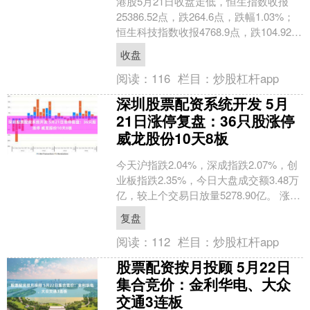
港股5月21日收盘走低，恒生指数收报
25386.52点，跌264.6点，跌幅1.03%；
恒生科技指数收报4768.9点，跌104.92
点，跌幅2.15%。恒生指....
收盘
阅读：
116
栏目：
炒股杠杆app
深圳股票配资系统开发 5月
21日涨停复盘：36只股涨停
威龙股份10天8板
今天沪指跌2.04%，深成指跌2.07%，创
业板指跌2.35%，今日大盘成交额3.48万
亿，较上个交易日放量5278.90亿。 涨停
个股数量方面，今日共计36股....
复盘
阅读：
112
栏目：
炒股杠杆app
股票配资按月投顾 5月22日
集合竞价：金利华电、大众
交通3连板