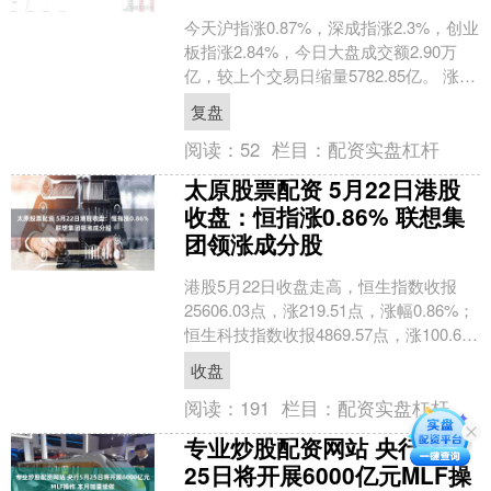
今天沪指涨0.87%，深成指涨2.3%，创业
板指涨2.84%，今日大盘成交额2.90万
亿，较上个交易日缩量5782.85亿。 涨停
个股数量方面，今日共计136股....
复盘
阅读：
52
栏目：
配资实盘杠杆
太原股票配资 5月22日港股
收盘：恒指涨0.86% 联想集
团领涨成分股
港股5月22日收盘走高，恒生指数收报
25606.03点，涨219.51点，涨幅0.86%；
恒生科技指数收报4869.57点，涨100.67
点，涨幅2.11%。恒....
收盘
阅读：
191
栏目：
配资实盘杠杆
专业炒股配资网站 央行5月
25日将开展6000亿元MLF操