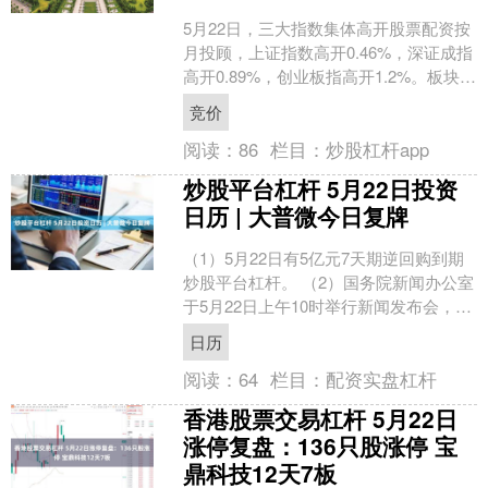
5月22日，三大指数集体高开股票配资按
月投顾，上证指数高开0.46%，深证成指
高开0.89%，创业板指高开1.2%。板块方
面，燃料电池领涨，亿华通-U涨2.62....
竞价
阅读：
86
栏目：
炒股杠杆app
炒股平台杠杆 5月22日投资
日历 | 大普微今日复牌
（1）5月22日有5亿元7天期逆回购到期
炒股平台杠杆。 （2）国务院新闻办公室
于5月22日上午10时举行新闻发布会，介
绍第四届中国国际供应链促进博览会筹
日历
备情况，....
阅读：
64
栏目：
配资实盘杠杆
香港股票交易杠杆 5月22日
涨停复盘：136只股涨停 宝
鼎科技12天7板