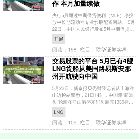
作 本月加量续做
央行5月通过中期借贷便利（MLF）净投
放中长期流动性专业炒股配资网站。 5月
22日，中国人民银行发布5月中期借贷便
利招标公告称，为保持银行体系流动性
开展
充裕，202....
阅读：
198
栏目：
联华证券实盘
交易股票的平台 5月已有4艘
LNG货船从美国路易斯安那
州开航驶向中国
5月22日，新京报贝壳财经记者从上海洋
山边检站获悉，21日14时，中国籍“新汕
头”轮船在洋山港盛东码头装完1336标箱
作业任务后起锚驶向北美，这是中远海
LNG
运集运于....
阅读：
105
栏目：
联华证券实盘