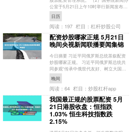
公室于5月21日上午10时举行新闻发布
会，介绍规范涉企行政执法专项行动有
日历
关情况，并....
阅读：
197
栏目：
杠杆炒股公司
配资炒股哪家正规 5月21日
晚间央视新闻联播要闻集锦
今日摘要 习近平同俄罗斯总统茶叙配资
炒股哪家正规。 习近平同俄罗斯总统共
同参观“传承中俄世代友好、树立大国关
系典范”图片展。 习近平同巴基斯坦总统
晚间
就中巴建交75....
阅读：
64
栏目：
炒股杠杆app
我国最正规的股票配资 5月
21日港股收盘：恒指跌
1.03% 恒生科技指数跌
2.15%