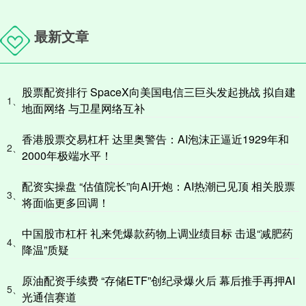
最新文章
股票配资排行 SpaceX向美国电信三巨头发起挑战 拟自建
1、
地面网络 与卫星网络互补
香港股票交易杠杆 达里奥警告：AI泡沫正逼近1929年和
2、
2000年极端水平！
配资实操盘 “估值院长”向AI开炮：AI热潮已见顶 相关股票
3、
将面临更多回调！
中国股市杠杆 礼来凭爆款药物上调业绩目标 击退“减肥药
4、
降温”质疑
原油配资手续费 “存储ETF”创纪录爆火后 幕后推手再押AI
5、
光通信赛道