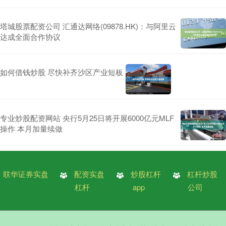
塔城股票配资公司 汇通达网络(09878.HK)：与阿里云
达成全面合作协议
如何借钱炒股 尽快补齐沙区产业短板
专业炒股配资网站 央行5月25日将开展6000亿元MLF
操作 本月加量续做
联华证券实盘
配资实盘
炒股杠杆
杠杆炒股
杠杆
app
公司