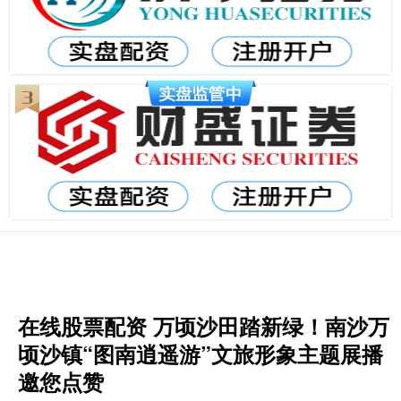
在线股票配资 万顷沙田踏新绿！南沙万
顷沙镇“图南逍遥游”文旅形象主题展播
邀您点赞