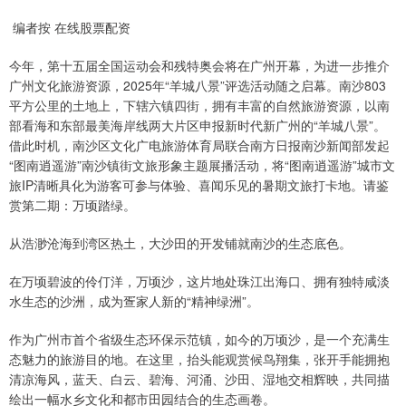
编者按 在线股票配资
今年，第十五届全国运动会和残特奥会将在广州开幕，为进一步推介
广州文化旅游资源，2025年“羊城八景”评选活动随之启幕。南沙803
平方公里的土地上，下辖六镇四街，拥有丰富的自然旅游资源，以南
部看海和东部最美海岸线两大片区申报新时代新广州的“羊城八景”。
借此时机，南沙区文化广电旅游体育局联合南方日报南沙新闻部发起
“图南逍遥游”南沙镇街文旅形象主题展播活动，将“图南逍遥游”城市文
旅IP清晰具化为游客可参与体验、喜闻乐见的暑期文旅打卡地。请鉴
赏第二期：万顷踏绿。
从浩渺沧海到湾区热土，大沙田的开发铺就南沙的生态底色。
在万顷碧波的伶仃洋，万顷沙，这片地处珠江出海口、拥有独特咸淡
水生态的沙洲，成为疍家人新的“精神绿洲”。
作为广州市首个省级生态环保示范镇，如今的万顷沙，是一个充满生
态魅力的旅游目的地。在这里，抬头能观赏候鸟翔集，张开手能拥抱
清凉海风，蓝天、白云、碧海、河涌、沙田、湿地交相辉映，共同描
绘出一幅水乡文化和都市田园结合的生态画卷。