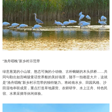
“渔舟唱晚”新乡村示范带
绿意葱茏的小山坡、憨态可掬的小动物、古朴蜿蜒的木头拱桥……共
同勾勒出如宫崎骏童话世界般的美好场景，随手一拍都是大片，这就
是“渔舟唱晚”新乡村示范带的独特魅力。将岭南水乡、田园风格、沙
田湿地串联成景，重点打造草地露营、农耕研学、水上泛舟、特色民
宿、水果采摘等休闲体验。