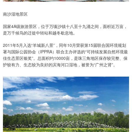
南沙湿地景区
国家4A级旅游景区，位于万顷沙镇十八至十九涌之间，面积近万亩，
是万千候鸟的迁徙中转站和越冬歇息地。
2011年5月入选“羊城新八景”，同年10月荣获第15届联合国环境规划
署与国际公园协会（IPPRA）联合主办评选的“可持续发展自然环境最
佳生态景区银奖”。总面积约10000亩，是珠三角地区保存较完整、保
护较有力、生态较为良好的滨海河口湿地，被誉为“广州之肾”。