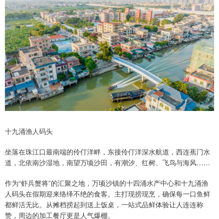
十九涌渔人码头
坐落在珠江口最南端的伶仃洋畔，东接伶仃洋深水航道，西连蕉门水
道，北依南沙湿地，南望万顷沙田，有潮汐、红树、飞鸟与海风……
作为“虾兵蟹将”的汇聚之地，万顷沙镇的十四涌水产中心和十九涌渔
人码头在假期迎来络绎不绝的食客。主打现捞现烹，确保每一口鱼鲜
都鲜活无比。从摊档捞起到送上饭桌，一站式品鲜体验让人连连称
赞，周边的加工餐厅更是人气爆棚。