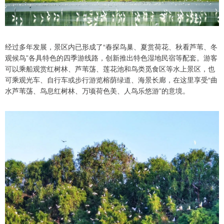
经过多年发展，景区内已形成了“春探鸟巢、夏赏荷花、秋看芦苇、冬
观候鸟”各具特色的四季游线路，创新推出特色湿地民宿等配套。游客
可以乘船观赏红树林、芦苇荡、莲花池和鸟类觅食区等水上景区，也
可乘观光车、自行车或步行游览榕荫绿道、海景长廊，在这里享受“曲
水芦苇荡、鸟息红树林、万顷荷色美、人鸟乐悠游”的意境。