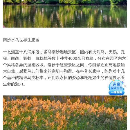
南沙水鸟世界生态园
十七涌至十八涌东段，紧邻南沙湿地景区，园内有火烈鸟、天鹅、孔
雀、鸸鹋、鹳鹤、白枕鹤等数十种共4000余只禽鸟，分布在园区内六
个风格各异的游览区域。漫步于这些景区之间，你能够近距离地接触
大自然，感受鸟儿们带来的亲切与和谐。在科普长廊中，陈列着十几
个品种的精致鸟类标本，它们以永恒的姿态和栩栩如生的神情展示着
生命的魅力。