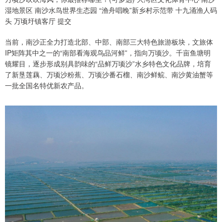
湿地景区 南沙水鸟世界生态园 “渔舟唱晚”新乡村示范带 十九涌渔人码
头 万顷圩镇客厅 提交
当前，南沙正全力打造北部、中部、南部三大特色旅游板块，文旅体
IP矩阵其中之一的“南部看海观鸟品河鲜”，指向万顷沙。千亩鱼塘明
镜耀目，逐步形成别具韵味的“品鲜万顷沙”水乡特色文化品牌，培育
了新垦莲藕、万顷沙粉蕉、万顷沙番石榴、南沙鲜鲩、南沙黄油蟹等
一批全国名特优新农产品。