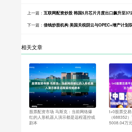
上一篇：
互联网配资炒股 韩国5月芯片月度出口飙升至37
下一篇：
借钱炒股机构 美国关税阴云与OPEC+增产计划
相关文章
股票配资市场 马斯克：当前网络爆
t+0股票交
红的人形机器人演示都是远程遥控或
（68835
剧本
5008.04万