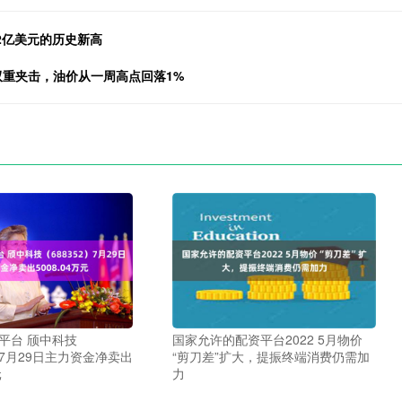
2亿美元的历史新高
双重夹击，油价从一周高点回落1%
易平台 颀中科技
国家允许的配资平台2022 5月物价
2）7月29日主力资金净卖出
“剪刀差”扩大，提振终端消费仍需加
元
力