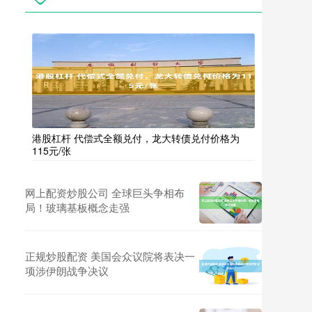
港股杠杆 代偿式全额兑付，龙大转债兑付价格为
115元/张
网上配资炒股公司 全球巨头争相布
局！玻璃基板概念走强
正规炒股配资 美国会众议院将表决一
项涉伊朗战争决议