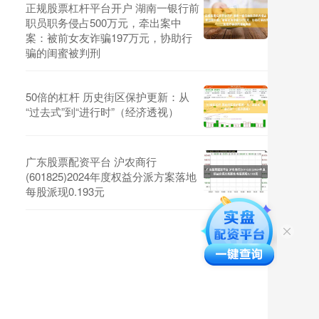
正规股票杠杆平台开户 湖南一银行前
职员职务侵占500万元，牵出案中
案：被前女友诈骗197万元，协助行
骗的闺蜜被判刑
50倍的杠杆 历史街区保护更新：从
“过去式”到“进行时”（经济透视）
广东股票配资平台 沪农商行
(601825)2024年度权益分派方案落地
每股派现0.193元