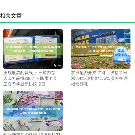
相关文章
正规股票配资线上 三星内存工
在线配资开户 午评：沪指半日
人或将获得280万人民币奖金！
涨0.4%创指涨1.55% 美容护理
工会即将就新协议投票
板块领涨
炒股能加多少杠杆 43股补税27