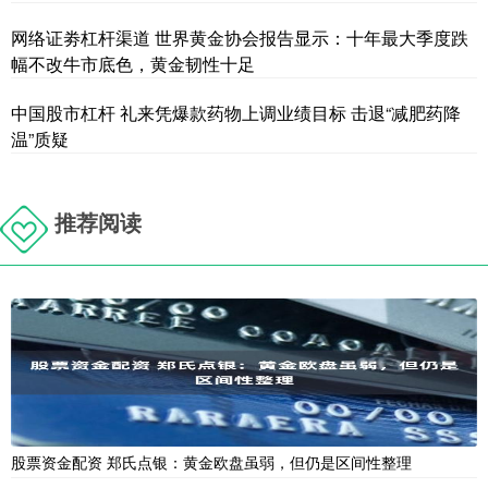
网络证劵杠杆渠道 世界黄金协会报告显示：十年最大季度跌
幅不改牛市底色，黄金韧性十足
中国股市杠杆 礼来凭爆款药物上调业绩目标 击退“减肥药降
温”质疑
推荐阅读
股票资金配资 郑氏点银：黄金欧盘虽弱，但仍是区间性整理