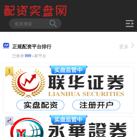
正规配资平台排行
更多
已收录
999
+家平台