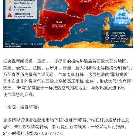
据央视新闻报道，最近，一场提前的极端热浪席卷西欧大部分地区。
英国、爱尔兰、法国、西班牙、德国、意大利和瑞士等国纷纷刷新5月
乃至春季历史最高气温纪录。气象专家解释，这股热浪的“罪魁祸首”
是来自北非的暖空气在西欧上空被高压系统“锁住”，形成大气“热穹顶”
效应。“热穹顶”像盖子一样把热空气扣在地面，导致热量只进不出、
使气温急剧升高。
（来源：极目新闻）
更多精彩资讯请在应用市场下载“极目新闻”客户端杠杆炒股是什么意
思?，未经授权请勿转载，欢迎提供新闻线索，一经采纳即付报酬。
24小时报料热线027-86777777。