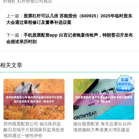
杆app_杠杆炒股公司观点
上一篇：
股票杠杆可以几倍 苏能股份（600925）2025年临时股东
大会通过章程修订及董事补选议案
下一篇：
手机股票配资app 白宫记者晚宴传枪声，特朗普召开发布
会描述亲历时刻
相关文章
郑州股票配资公司 福元医药盐
烟台股票配资 海关总署出台20
酸贝尼地平片获国家药监局批准
项措施助力粤港澳大湾区建设
视同通过一致性评价