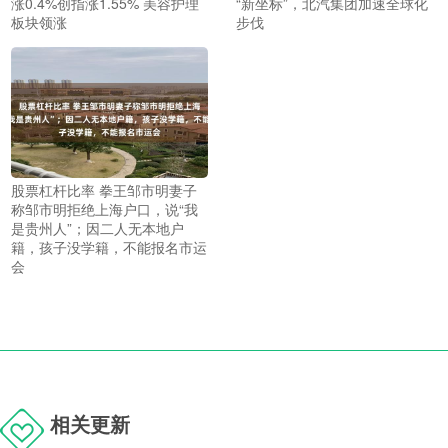
涨0.4%创指涨1.55% 美容护理
“新坐标”，北汽集团加速全球化
板块领涨
步伐
股票杠杆比率 拳王邹市明妻子
称邹市明拒绝上海户口，说“我
是贵州人”；因二人无本地户
籍，孩子没学籍，不能报名市运
会
相关更新