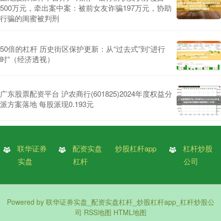
500万元，牵出案中案：被前女友诈骗197万元，协助
行骗的闺蜜被判刑
50倍的杠杆 历史街区保护更新：从“过去式”到“进行
时”（经济透视）
广东股票配资平台 沪农商行(601825)2024年度权益分
派方案落地 每股派现0.193元
联华证券
配资实盘
炒股杠杆app
杠杆炒股
实盘
杠杆
公司
Powered by
联华证券实盘_配资实盘杠杆_炒股杠杆app_杠杆炒股公
司
RSS地图
HTML地图