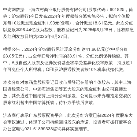
中访网数据 上海农村商业银行股份有限公司(股票代码：601825，简
称：沪农商行)今日发布2024年年度权益分派实施公告，拟向全体股
东每10股派发现金红利1.93元(含税)，合计派发18.61亿元。此次分红
以总股本96.44亿股为基数，股权登记日为2025年6月26日，除权除息
及红利发放日均为2025年6月27日。
根据公告，2024年沪农商行累计现金分红达41.66亿元(含中期分红
23.05亿元)，占全年归母净利润的33.91%，分红比例保持稳健。其
中，A股自然人股东及证券投资基金将享受差异化税率政策，持股超1
年可免征个人所得税；QFII及沪股通投资者按10%税率代扣代缴。
本次分红对象涵盖股权登记日收市后登记在册的全体股东，其中上海
国资经营公司、中远海运集团等五大股东的现金红利由公司直接发
放，其余通过中国结算上海分公司派发。公司提示未办理指定交易的
股东红利暂由中国结算托管，待补办手续后发放。
沪农商行表示广东股票配资平台，此次分红方案已获2024年度股东大
会审议通过，体现了公司持续回报股东的承诺。投资者可拨打董事会
办公室电话021-61899333咨询具体实施细节。