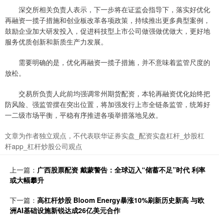
深交所相关负责人表示，下一步将在证监会指导下，落实好优化
再融资一揽子措施和创业板改革各项政策，持续推出更多典型案例，
鼓励企业加大研发投入，促进科技型上市公司做强做优做大，更好地
服务优质创新和新质生产力发展。
需要明确的是，优化再融资一揽子措施，并不意味着监管尺度的
放松。
交易所负责人此前均强调常州期货配资，本轮再融资优化始终把
防风险、强监管摆在突出位置，将加强发行上市全链条监管，统筹好
一二级市场平衡，平稳有序推进各项举措落地见效。
文章为作者独立观点，不代表联华证券实盘_配资实盘杠杆_炒股杠
杆app_杠杆炒股公司观点
上一篇：
广西股票配资 戴蒙警告：全球迈入“储蓄不足”时代 利率
或大幅攀升
下一篇：
高杠杆炒股 Bloom Energy暴涨10%刷新历史新高 与欧
洲AI基础设施新锐达成26亿美元合作