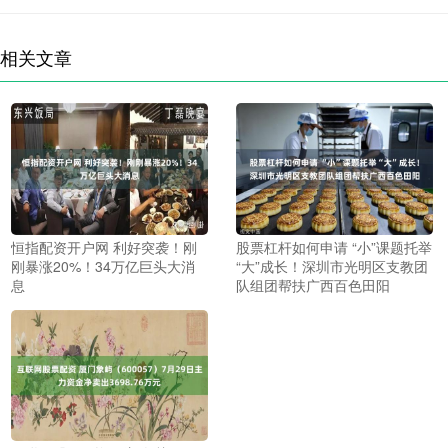
相关文章
恒指配资开户网 利好突袭！刚
股票杠杆如何申请 “小”课题托举
刚暴涨20%！34万亿巨头大消
“大”成长！深圳市光明区支教团
息
队组团帮扶广西百色田阳