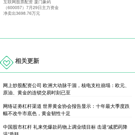
互联网股票配资 厦门象屿
（600057）7月29日主力资金
净卖出3698.76万元
相关更新
网上炒股配资公司 欧洲大动脉干涸，核电支柱崩塌：欧元、
原油、黄金的连锁交易时刻已至
网络证劵杠杆渠道 世界黄金协会报告显示：十年最大季度跌
幅不改牛市底色，黄金韧性十足
中国股市杠杆 礼来凭爆款药物上调业绩目标 击退“减肥药降
温”质疑