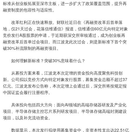
标准从创业板拓展至深市主板，进一步扩大了政策覆盖范围，提升再
融资制度的包容性与适应性。
改革红利正在快速释放。财联社近日在《再融资改革后首单落
地，仅21天过会，花落信维通信》报道，信维通信60亿元向特定对象
竞价发行A股股票的申请，于近期获深交所审核通过，成为创业板再
融资改革后首单过会项目。而江波龙此次过会，则是新标准下首个突
破30%补流限制的再融资项目。
如何理解新标准？突破30%意味着什么？
从募投方案来看，江波龙本次定增的资金投向高度聚焦科技创
新。公司拟以竞价方式向特定对象发行股票，募集资金总额不超过37
亿元。江波龙发布公告称，本次定增上会通过后，深交所将按规定报
中国证监会履行注册程序。
具体投向包括四大方向：面向AI领域的高端存储器研发及产业化
项目、半导体存储主控芯片系列研发项目、半导体存储高端封测建设
项目，以及补充流动资金。
数据显示，本次发行拟使用募集资金中，非资本性支出达22.51亿