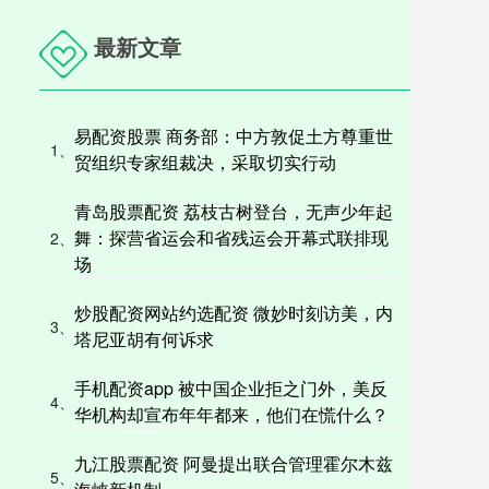
最新文章
易配资股票 商务部：中方敦促土方尊重世
1、
贸组织专家组裁决，采取切实行动
青岛股票配资 荔枝古树登台，无声少年起
舞：探营省运会和省残运会开幕式联排现
2、
场
炒股配资网站约选配资 微妙时刻访美，内
3、
塔尼亚胡有何诉求
手机配资app 被中国企业拒之门外，美反
4、
华机构却宣布年年都来，他们在慌什么？
九江股票配资 阿曼提出联合管理霍尔木兹
5、