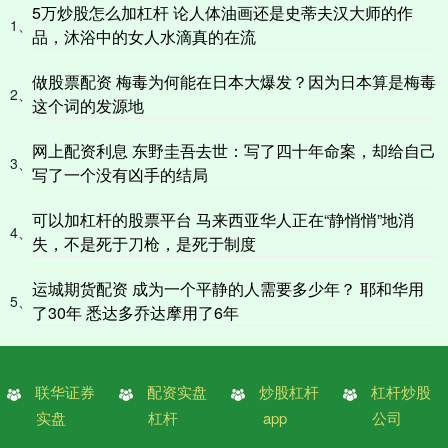
5万炒股怎么加杠杆 论人体油画还是史蒂夫汉大师的作
1、
品，沐浴中的女人水滴真的在流
做股票配资 梅毒为何能在日本大爆发？因为日本算是梅毒
2、
这个词的发源地
网上配资利息 东野圭吾去世：写了四十年命案，却给自己
3、
写了一个没有凶手的结局
可以加杠杆的股票平台 马来西亚华人正在“静悄悄”地消
4、
失，不是死于刀枪，是死于制度
运城期货配资 成为一个平静的人需要多少年？ 耶和华用
5、
了30年 悉达多乔达摩用了6年
联华证券
配资实盘
炒股杠杆
杠杆炒股
实盘
杠杆
app
公司