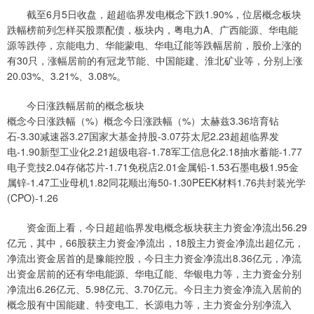
截至6月5日收盘，超超临界发电概念下跌1.90%，位居概念板块
跌幅榜前列怎样买股票配债，板块内，粤电力A、广西能源、华电能
源等跌停，京能电力、华能蒙电、华电辽能等跌幅居前，股价上涨的
有30只，涨幅居前的有冠龙节能、中国能建、淮北矿业等，分别上涨
20.03%、3.21%、3.08%。
今日涨跌幅居前的概念板块
概念今日涨跌幅（%）概念今日涨跌幅（%）太赫兹3.36培育钻
石-3.30减速器3.27国家大基金持股-3.07芬太尼2.23超超临界发
电-1.90新型工业化2.21超级电容-1.78军工信息化2.18抽水蓄能-1.77
电子竞技2.04存储芯片-1.71免税店2.01金属铅-1.53石墨电极1.95金
属锌-1.47工业母机1.82同花顺出海50-1.30PEEK材料1.76共封装光学
(CPO)-1.26
资金面上看，今日超超临界发电概念板块获主力资金净流出56.29
亿元，其中，66股获主力资金净流出，18股主力资金净流出超亿元，
净流出资金居首的是豫能控股，今日主力资金净流出8.36亿元，净流
出资金居前的还有华电能源、华电辽能、华银电力等，主力资金分别
净流出6.26亿元、5.98亿元、3.70亿元。今日主力资金净流入居前的
概念股有中国能建、特变电工、长源电力等，主力资金分别净流入