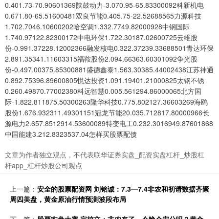
0.401.73-70.90601369陕鼓动力-3.070.95-65.83300092科新机电
0.671.80-65.51600481双良节能0.405.75-22.52688565力源科技
1.702.7046.10600202哈空调1.332.7749.82000928中钢国际
1.740.97122.82300172中电环保1.722.30187.02600725云维股
份-0.991.37228.12002366融发核电0.322.37239.33688501青达环保
2.891.35341.11603315福鞍股份2.094.66363.60301092争光股
份-0.497.00375.85300881盛德鑫泰1.563.30385.44002438江苏神通
0.892.75396.89600805悦达投资1.091.19401.21000825太钢不锈
0.260.49870.77002380科远智慧0.005.561294.86000065北方国
际-1.822.811875.50300263隆华科技0.775.802127.36603269海鸥
股份1.676.932311.49301151冠龙节能20.035.712817.80000966长
源电力2.657.8512914.53600089特变电工0.232.3016949.87601868
中国能建3.212.8323537.04怎样买股票配债
文章为作者独立观点，不代表联华证券实盘_配资实盘杠杆_炒股杠
杆app_杠杆炒股公司观点
上一篇：
安全的股票配资网 刘铭诚：7.3—7.4非农和初请数据齐聚
周四美盘，黄金原油行情预测波段布局