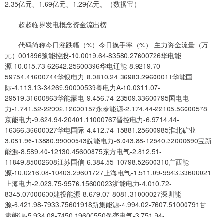
2.35亿元、1.69亿元、1.29亿元。（数据宝）
超超临界发电概念资金流出榜
代码简称今日涨跌幅（%）今日换手率（%） 主力资金流量（万
元）001896豫能控股-10.0019.64-83580.27600726华电能
源-10.015.73-62642.25600396华电辽能-8.9219.70-
59754.44600744华银电力-8.0810.24-36983.29600011华能国
际-4.113.13-34269.90000539粤电力A-10.0311.07-
29519.31600863华能蒙电-9.456.74-23509.33600795国电电
力-1.741.52-22992.12600157永泰能源-2.174.44-22105.56600578
京能电力-9.624.94-20401.11000767晋控电力-6.9714.44-
16366.36600027华电国际-4.412.74-15881.25600985淮北矿业
3.081.96-13880.99000543皖能电力-6.043.88-12540.32000690宝新
能源-8.589.40-12130.45600875东方电气-2.812.51-
11849.85002608江苏国信-6.384.55-10798.52600310广西能
源-10.0216.08-10403.29601727上海电气-1.511.09-9943.33600021
上海电力-2.023.75-9576.15600023浙能电力-4.010.72-
8345.07000600建投能源-8.679.07-8081.31000027深圳能
源-6.421.98-7933.75601918新集能源-4.994.02-7607.51000791甘
肃能源-5.934.08-7450.19600550保变电气-3.751.94-