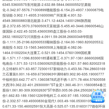
6345.53600575淮河能源-2.632.88-5844.06000552甘肃能
化-0.342.97-5576.71000899赣能股份-6.154.23-4937.13000875电
投绿能-3.902.11-4935.31600098广州发展-4.931.52-
4549.38000883湖北能源-3.471.12-4424.14001286陕西能
源-2.372.65-3570.37600509天富能源-5.455.40-3446.09600546山
煤国际-2.422.45-3235.43600395盘江股份-0.653.03-
2832.18002272川润股份-4.0911.59-2638.26600348华阳股
份-1.111.35-2196.62000533顺钠股份-2.164.00-1960.82002053云
南能投-5.922.13-1565.34600508上海能源-4.082.06-
1464.01002204大连重工-0.521.09-1454.07601399国机重
装-1.571.17-1396.83300185通裕重工-0.371.97-1361.66600268国
电南自-1.571.53-1215.03600925苏能股份-0.821.57-860.82002318
久立特材0.971.63-857.72300157新锦动力-0.453.56-784.28603169
兰石重装0.001.16-659.67300963中洲特材0.902.90-635.19000777
中核科技0.642.77-471.13603878武进不锈-1.071.78-464.57600558
大西洋0.362.22-401.29300091*ST金灵1.360.46-311.15600854春兰
股份1.061.80-309.93002630*ST华西0.005.06-264.25002671龙泉股
份1.662.83-189.15601226华电科工-0.400.97-185.10002478常宝股
份-2.332.57-169.49300830金现代1.003.49-166.05300105龙源技术
0.671.33-150.46002591恒大高新-0.525.07-135.01603177德创环保