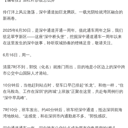
伶仃洋上风云激荡，深中通道如巨龙腾跃。一载光阴绘就湾区融合的
新画卷。
2025年6月30日，是深中通道开通一周年。值此通车周年之际，我们
驻足翠亨新区——这座“深中桥头堡”，挖掘深中通道通车一周年以来
在这里发生的深中故事，聆听双城协奏的铿锵足音，敬请关注。
6月16日，周一。
清晨7时不到，郭悦（化名）就推门而出，目的地是小区边上的深中跨
市公交中山国际人才港站。
10分钟后，当他赶到站点时，登车口早已排起“长龙”。和他一样，“住
在马鞍岛、工作在深圳”的跨城“上班族”正聚在这里，共赴每周例行的
“深中早高峰”。
7时10分，班车发出。约40分钟后，班车经深中通道，抵达深圳前海
湾地铁站。“这感觉，和在深圳市内通勤差不多。”郭悦感叹。
深中通道通车一年，深中跨市公交站点成为两市交集最密的“桥头