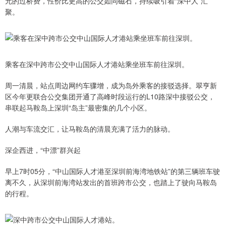
元的过桥费，性价比更高的公交如同磁石，持续吸引着“深中人”汇
聚。
乘客在深中跨市公交中山国际人才港站乘坐班车前往深圳。
周一清晨，站点周边网约车骤增，成为岛外乘客的接驳选择。翠亨新
区今年更联合公交集团开通了高峰时段运行的L10路深中接驳公交，
串联起马鞍岛上深圳“岛主”最密集的几个小区。
人潮与车流交汇，让马鞍岛的清晨充满了活力的脉动。
深企西进，“中漂”群兴起
早上7时05分，“中山国际人才港至深圳前海湾地铁站”的第三辆班车驶
离不久，从深圳前海湾站发出的首班跨市公交，也踏上了驶向马鞍岛
的行程。