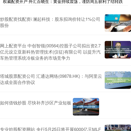
权威配资开户 外汇百晓生：黄金持续震荡，谨防周五获利了结转跌
炒股配资找配资i 澜起科技：股东拟询价转让1%公司
股份
网上配资平台 中创智领(00564)控股子公司拟出资2.7
亿元设立亚新科热管理技术(仪征)有限公司 以提升汽
车热管理系统冷板业务的市场竞争力
塔城股票配资公司 汇通达网络(09878.HK)：与阿里云
达成全面合作协议
如何借钱炒股 尽快补齐沙区产业短板
专业炒股配资网站 央行5月25日将开展6000亿元MLF