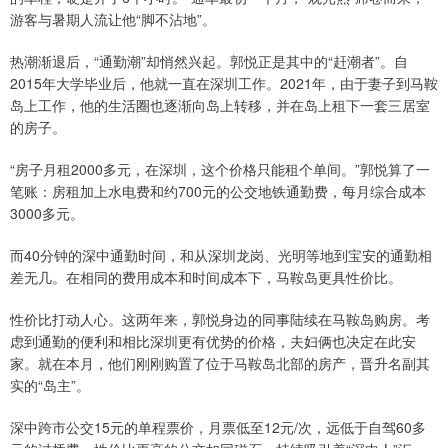
游客与暑期人流让他“脚不沾地”。
热潮渐退后，“通勤潮”却悄然兴起。郭悦正是其中的“赶潮者”。自
2015年大学毕业后，他就一直在深圳工作。2021年，由于妻子到马鞍
岛上工作，他的生活圈也逐渐向岛上转移，并在岛上租下一套三居室
的房子。
“房子月租2000多元，在深圳，这个价格只能租个单间。”郭悦算了一
笔账：房租加上水电费和约700元的公交地铁通勤费，每月综合成本
3000多元。
而40分钟的深中通勤时间，和从深圳龙岗、光明等地到宝安的通勤相
差无几。在相同的费用成本和时间成本下，马鞍岛更具性价比。
性价比打动人心。这两年来，郭悦身边的同事陆续在马鞍岛购房。考
虑到通勤的便利和相比深圳更有优势的价格，夫妇俩也决定在此安
家。就在本月，他们刚刚购置了位于马鞍岛北部的房产，晋升名副其
实的“岛主”。
深中跨市公交15元的单程票价，月票低至12元/次，远低于自驾60多