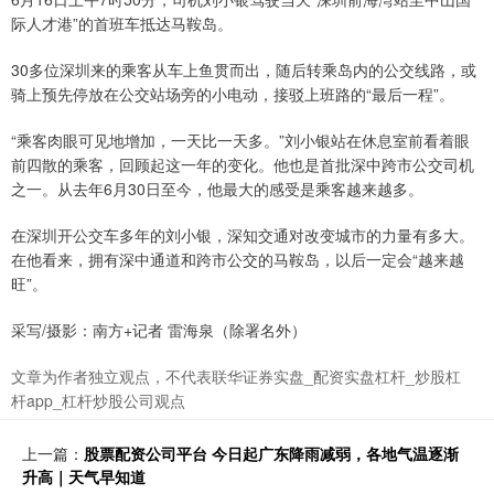
际人才港”的首班车抵达马鞍岛。
30多位深圳来的乘客从车上鱼贯而出，随后转乘岛内的公交线路，或
骑上预先停放在公交站场旁的小电动，接驳上班路的“最后一程”。
“乘客肉眼可见地增加，一天比一天多。”刘小银站在休息室前看着眼
前四散的乘客，回顾起这一年的变化。他也是首批深中跨市公交司机
之一。从去年6月30日至今，他最大的感受是乘客越来越多。
在深圳开公交车多年的刘小银，深知交通对改变城市的力量有多大。
在他看来，拥有深中通道和跨市公交的马鞍岛，以后一定会“越来越
旺”。
采写/摄影：南方+记者 雷海泉（除署名外）
文章为作者独立观点，不代表联华证券实盘_配资实盘杠杆_炒股杠
杆app_杠杆炒股公司观点
上一篇：
股票配资公司平台 今日起广东降雨减弱，各地气温逐渐
升高｜天气早知道