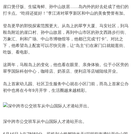
崖口煲仔饭、生猛海鲜、孙中山故居……岛内外的好去处成了他们的
打卡点。“吃得还挺好！”李江涛对翠亨新区和中山的美食赞誉有加。
登岛更早的郭悦探索范围更大。从岛上的翠亨大厦、马安社区，到马
鞍岛附近的崖口村、孙中山故居，再到中山市区的孙文西路步行街、
万象汇、利和广场、中山市博物馆等，他都已完成“打卡”。对比之
下，他希望岛上配套可以尽快完善，让“岛主”们在家门口就能逛街、
吃饭、看电影。
这两年，马鞍岛上的变化，他也看在眼里、亲身体验。位于小区旁的
翠亨国际科创中心，咖啡店、奶茶店、便利店等店铺陆续开业。
岛上首家幼儿园、社区卫生服务中心就在小区门前，而岛上首家公办
初中也将在今年9月开学，生活圈越来越精彩。
深中跨市公交班车从中山国际人才港站开出。
6月16日上午7时50分，司机刘小银驾驶当天“深圳前海湾站至中山国