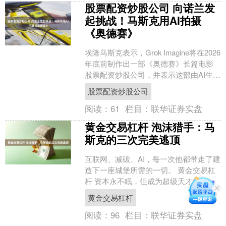
股票配资炒股公司 向诺兰发
起挑战！马斯克用AI拍摄
《奥德赛》
埃隆马斯克表示，Grok Imagine将在2026
年底前制作出一部《奥德赛》长篇电影
股票配资炒股公司，并表示这部由AI生成
的电影将“符合历史真实（全白人），
股票配资炒股公司
并....
阅读：
61
栏目：
联华证券实盘
黄金交易杠杆 泡沫猎手：马
斯克的三次完美逃顶
互联网、减碳、AI，每一次他都带走了建
造下一座城堡所需的一切。 黄金交易杠
杆 资本永不眠，但成为超级天才的机会
只有三次。 而马斯克这三次都成功抓住
黄金交易杠杆
了机会。 20....
阅读：
96
栏目：
联华证券实盘