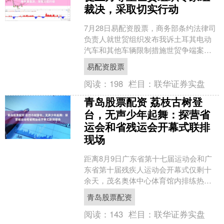
裁决，采取切实行动
7月28日易配资股票，商务部条约法律司
负责人就世贸组织发布我诉土耳其电动
汽车和其他车辆限制措施世贸争端案专
家组报告答记者问。 有记者问：日内瓦
易配资股票
时间7月28日，世....
阅读：
198
栏目：
联华证券实盘
青岛股票配资 荔枝古树登
台，无声少年起舞：探营省
运会和省残运会开幕式联排
现场
距离8月9日广东省第十七届运动会和广
东省第十届残疾人运动会开幕式仅剩十
余天，茂名奥体中心体育馆内排练热度
丝毫不输窗外骄阳。7月27日青岛股票配
青岛股票配资
资，开幕式迎来首次....
阅读：
143
栏目：
联华证券实盘