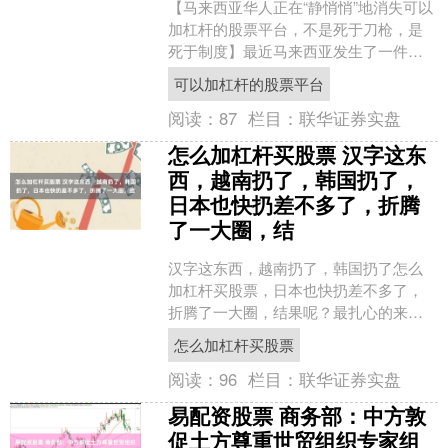
【马来西亚华人正在“静悄悄”地消失可以
加杠杆的股票平台，不是死于刀枪，是
死于制度】最近马来西亚发生了一件让
人心里很不舒服的事。7月25日，吉打州
可以加杠杆的股票平台
务大臣沙努西在一....
阅读：
87
栏目：
联华证券实盘
怎么加杠杆买股票 汉字这东
西，越南扔了，韩国扔了，
日本也快扔差不多了，折腾
了一大圈，结
汉字这东西，越南扔了，韩国扔了怎么
加杠杆买股票，日本也快扔差不多了，
折腾了一大圈，结果呢？最扎心的来了
——这几个国家忽然发现，自己连祖宗
怎么加杠杆买股票
写的啥都看不懂了。 越南....
阅读：
96
栏目：
联华证券实盘
易配资股票 商务部：中方敦
促土方尊重世贸组织专家组