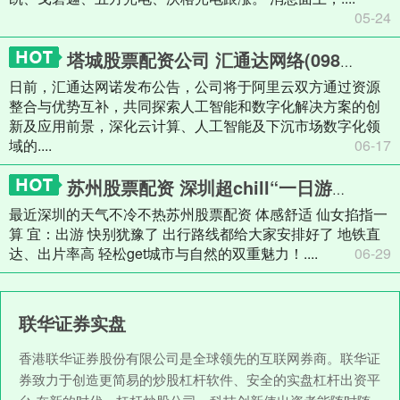
05-24
塔城股票配资公司 汇通达网络(09878.HK)：与阿里云达成全面合作协议
日前，汇通达网诺发布公告，公司将于阿里云双方通过资源
整合与优势互补，共同探索人工智能和数字化解决方案的创
新及应用前景，深化云计算、人工智能及下沉市场数字化领
域的....
06-17
苏州股票配资 深圳超chill“一日游”路线来了！地铁直达，出片率高！
最近深圳的天气不冷不热苏州股票配资 体感舒适 仙女掐指一
算 宜：出游 快别犹豫了 出行路线都给大家安排好了 地铁直
达、出片率高 轻松get城市与自然的双重魅力！....
06-29
联华证券实盘
香港联华证券股份有限公司是全球领先的互联网券商。联华证
券致力于创造更简易的炒股杠杆软件、安全的实盘杠杆出资平