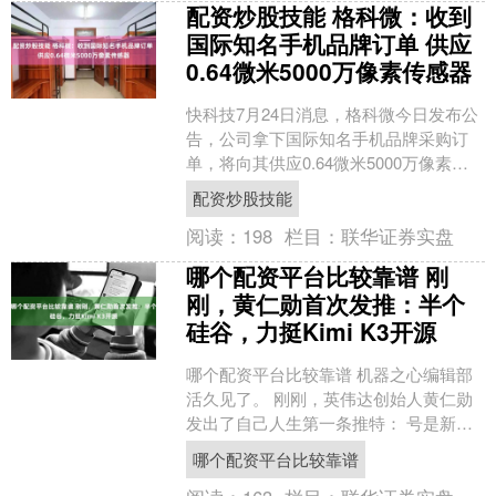
配资炒股技能 格科微：收到
国际知名手机品牌订单 供应
0.64微米5000万像素传感器
快科技7月24日消息，格科微今日发布公
告，公司拿下国际知名手机品牌采购订
单，将向其供应0.64微米5000万像素
CMOS图像传感器配资炒股技能，首批
配资炒股技能
订单金额约5....
阅读：
198
栏目：
联华证券实盘
哪个配资平台比较靠谱 刚
刚，黄仁勋首次发推：半个
硅谷，力挺Kimi K3开源
哪个配资平台比较靠谱 机器之心编辑部
活久见了。 刚刚，英伟达创始人黄仁勋
发出了自己人生第一条推特： 号是新注
册的，推文是有点着急的。 在老黄的第
哪个配资平台比较靠谱
一篇帖子中，他....