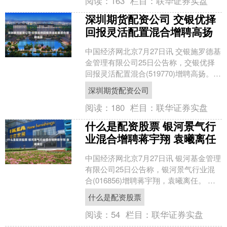
阅读：
163
栏目：
联华证券实盘
深圳期货配资公司 交银优择
回报灵活配置混合增聘高扬
中国经济网北京7月27日讯 交银施罗德基
金管理有限公司25日公告称，交银优择
回报灵活配置混合(519770)增聘高扬。
高扬，北京大学计算机科学与技术硕
深圳期货配资公司
士、经济....
阅读：
180
栏目：
联华证券实盘
什么是配资股票 银河景气行
业混合增聘蒋宇翔 袁曦离任
中国经济网北京7月27日讯 银河基金管理
有限公司25日公告称，银河景气行业混
合(016856)增聘蒋宇翔，袁曦离任。 蒋
宇翔，CFA，博士。曾任英国利兹大学商
什么是配资股票
学....
阅读：
54
栏目：
联华证券实盘