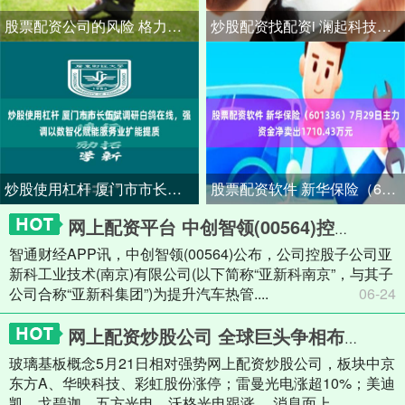
股票配资公司的风险 格力电器获得发明专利授权：“一种吸油烟机”
炒股配资找配资i 澜起科技：股东拟询价转让1%公司股份
炒股使用杠杆 厦门市市长伍斌调研白鸽在线，强调以数智化赋能服务业扩能提质
股票配资软件 新华保险（601336）7月29日主力资金净卖出1710.43万元
网上配资平台 中创智领(00564)控股子公司拟出资2.7亿元设立亚新科热管理技术(仪征)有限公司 以提升汽车热管理系统冷板业务的市场竞争力
智通财经APP讯，中创智领(00564)公布，公司控股子公司亚
新科工业技术(南京)有限公司(以下简称“亚新科南京”，与其子
公司合称“亚新科集团”)为提升汽车热管....
06-24
网上配资炒股公司 全球巨头争相布局！玻璃基板概念走强
玻璃基板概念5月21日相对强势网上配资炒股公司，板块中京
东方A、华映科技、彩虹股份涨停；雷曼光电涨超10%；美迪
凯、戈碧迦、五方光电、沃格光电跟涨。 消息面上，....