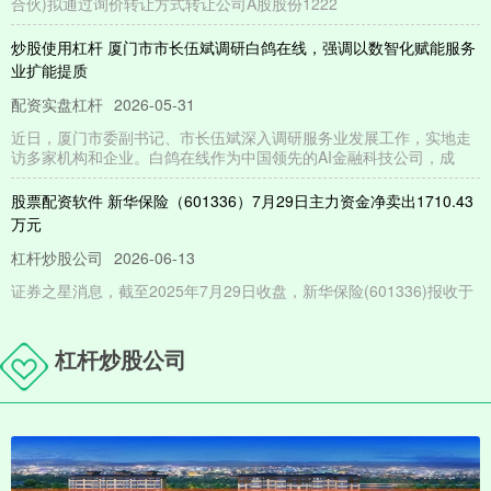
合伙)拟通过询价转让方式转让公司A股股份1222
炒股使用杠杆 厦门市市长伍斌调研白鸽在线，强调以数智化赋能服务
业扩能提质
配资实盘杠杆
2026-05-31
近日，厦门市委副书记、市长伍斌深入调研服务业发展工作，实地走
访多家机构和企业。白鸽在线作为中国领先的AI金融科技公司，成
股票配资软件 新华保险（601336）7月29日主力资金净卖出1710.43
万元
杠杆炒股公司
2026-06-13
证券之星消息，截至2025年7月29日收盘，新华保险(601336)报收于
65.9元，下跌1.35%，换手率0.96%，
网上配资平台 中创智领(00564)控股子公司拟出资2.7亿元设立亚新科
杠杆炒股公司
热管理技术(仪征)有限公司 以提升汽车热管理系统冷板业务的市场竞
争力
联华证券实盘
2026-06-24
智通财经APP讯，中创智领(00564)公布，公司控股子公司亚新科工业
技术(南京)有限公司(以下简称“亚新科南京”，与其