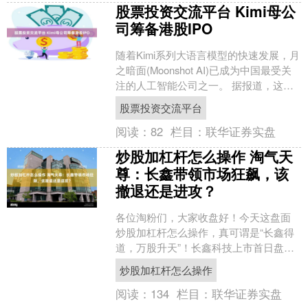
股票投资交流平台 Kimi母公
司筹备港股IPO
随着Kimi系列大语言模型的快速发展，月
之暗面(Moonshot AI)已成为中国最受关
注的人工智能公司之一。 据报道，这家
总部位于北京的公司目前正在为赴港IP....
股票投资交流平台
阅读：
82
栏目：
联华证券实盘
炒股加杠杆怎么操作 淘气天
尊：长鑫带领市场狂飙，该
撤退还是进攻？
各位淘粉们，大家收盘好！今天这盘面
炒股加杠杆怎么操作，真可谓是“长鑫得
道，万股升天”！长鑫科技上市首日盘中
狂飙535%，市值突破3.6万亿创A股历
炒股加杠杆怎么操作
史，带动两市超....
阅读：
134
栏目：
联华证券实盘