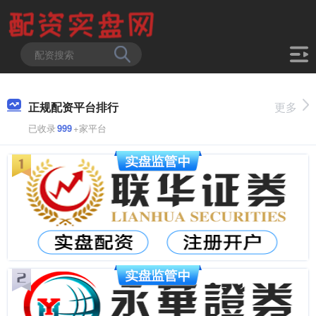
正规配资平台排行
更多
已收录
999
+家平台