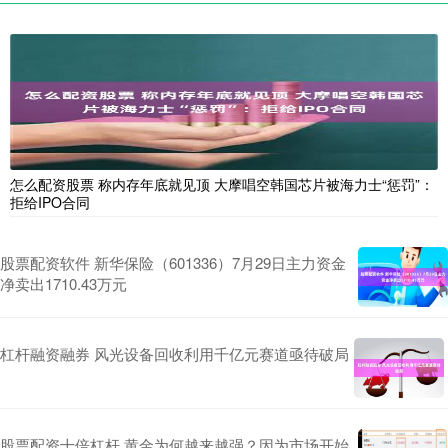
怎么配资股票 称内存年底就见顶 大摩唱空韩国芯片被海力士“惩罚”：
拒给IPO合同
股票配资软件 新华保险（601336）7月29日主力资金
净卖出1710.43万元
杠杆融资融券 风光设备回收利用千亿元赛道亟待破局
股票配资十倍杠杆 黄金为何越来越强？因为市场开始